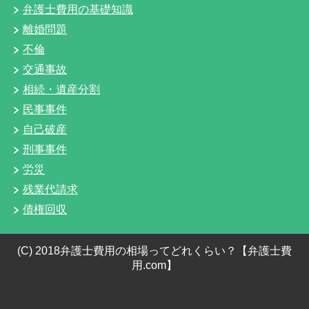
弁護士費用の基礎知識
離婚問題
不倫
交通事故
相続・遺産分割
民事事件
自己破産
刑事事件
労災
残業代請求
債権回収
(C) 2018弁護士費用の相場ってどれくらい？【弁護士費
用.com】