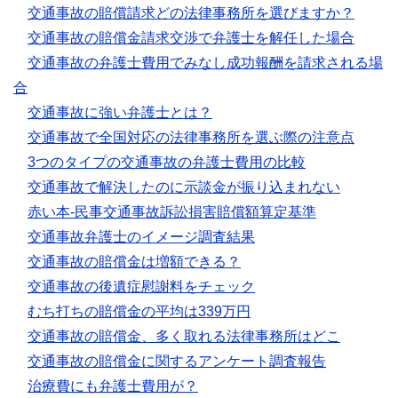
交通事故の賠償請求どの法律事務所を選びますか？
交通事故の賠償金請求交渉で弁護士を解任した場合
交通事故の弁護士費用でみなし成功報酬を請求される場
合
交通事故に強い弁護士とは？
交通事故で全国対応の法律事務所を選ぶ際の注意点
3つのタイプの交通事故の弁護士費用の比較
交通事故で解決したのに示談金が振り込まれない
赤い本-民事交通事故訴訟損害賠償額算定基準
交通事故弁護士のイメージ調査結果
交通事故の賠償金は増額できる？
交通事故の後遺症慰謝料をチェック
むち打ちの賠償金の平均は339万円
交通事故の賠償金、多く取れる法律事務所はどこ
交通事故の賠償金に関するアンケート調査報告
治療費にも弁護士費用が？