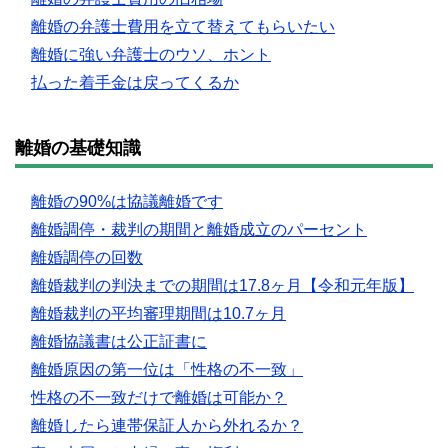
離婚の弁護士費用を立て替えてもらいたい
離婚に強い弁護士のウソ、ホント
払った着手金は戻ってくるか
離婚の基礎知識
離婚の90%は協議離婚です
離婚調停・裁判の期間と離婚成立のパーセント
離婚調停の回数
離婚裁判の判決までの期間は17.8ヶ月【令和元年版】
離婚裁判の平均審理期間は10.7ヶ月
離婚協議書は公正証書に
離婚原因の第一位は「性格の不一致」
性格の不一致だけで離婚は可能か？
離婚したら連帯保証人から外れるか？