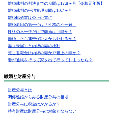
離婚裁判の判決までの期間は17.8ヶ月【令和元年版】
離婚裁判の平均審理期間は10.7ヶ月
離婚協議書は公正証書に
離婚原因の第一位は「性格の不一致」
性格の不一致だけで離婚は可能か？
離婚したら連帯保証人から外れるか？
妻（未届）と内縁の妻の権利
死亡退職金は内縁の妻か戸籍上の妻か？
妻が通帳を持って家を出て行ってしまったら？
離婚と財産分与
財産分与とは
調停離婚からみる財産分与の相場
財産分与に税金はかかるか？
特有財産は財産分与の対象とならない