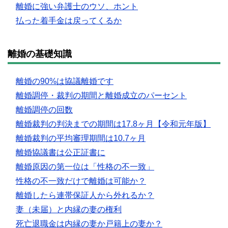
離婚に強い弁護士のウソ、ホント
払った着手金は戻ってくるか
離婚の基礎知識
離婚の90%は協議離婚です
離婚調停・裁判の期間と離婚成立のパーセント
離婚調停の回数
離婚裁判の判決までの期間は17.8ヶ月【令和元年版】
離婚裁判の平均審理期間は10.7ヶ月
離婚協議書は公正証書に
離婚原因の第一位は「性格の不一致」
性格の不一致だけで離婚は可能か？
離婚したら連帯保証人から外れるか？
妻（未届）と内縁の妻の権利
死亡退職金は内縁の妻か戸籍上の妻か？